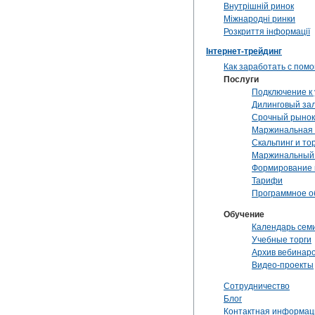
Внутрішній ринок
Міжнародні ринки
Розкриття інформації
Інтернет-трейдинг
Как заработать с пом
Послуги
Подключение к 
Дилинговый за
Срочный рынок
Маржинальная 
Скальпинг и то
Маржинальный 
Формирование
Тарифи
Программное о
Обучение
Календарь сем
Учебные торги
Архив вебинар
Видео-проекты
Сотрудничество
Блог
Контактная информац