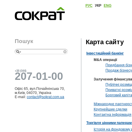
РУС
УКР
ENG
Пошук
Карта сайту
Інвестиційний банкінг
M&A операції
Придбання біз
Продаж бізнесу
+38 (044)
207-01-00
Залучення фінансув
Публічні розміщ
Офіс 65, вул.Почайнінська 70,
Приватні розм
м.Київ, 04070, Україна
Борговий капіт
E-mail:
contact@sokrat.com.ua
Міжнародне партнерс
Крупнейшие сделки
Контактна інформація
Торгівля цінними паперам
Історія на фондовому 