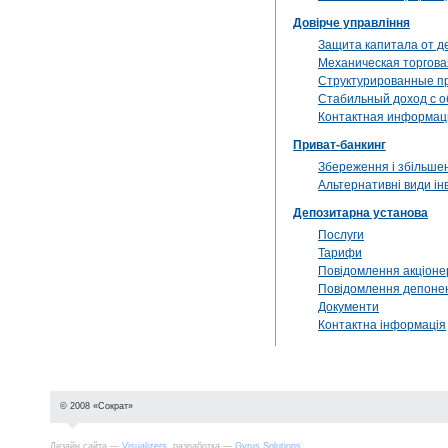
Довірче управління
Защита капитала от д
Механическая торгова
Структурированные п
Стабильный доход с 
Контактная информац
Приват-банкинг
Збереження і збільшен
Альтернативні види ін
Депозитарна установа
Послуги
Тарифи
Повідомлення акціон
Повідомлення депоне
Документи
Контактна інформація
© 2008 «Сократ»
Дизайн сайта —
Visualizers
, разработка —
Gyrus Solutions