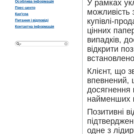
У рамках ук
Особлива інформація
Прес-центр
можливість 
Кар’єра
купівлі-про
Питання і відповіді
Контактна інформація
цінних папе
випадків, до
відкрити по
встановлено
Клієнт, що 
впевнений, 
досягнення 
найменших в
Позитивні в
підтверджен
одне з лідир