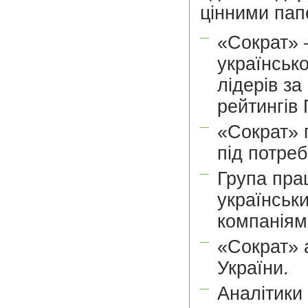
цінними пап
—
«Сократ» 
українськ
лідерів за
рейтингів
—
«Сократ» п
під потреб
—
Група пра
українськ
компаніям
—
«Сократ» 
України.
—
Аналітики