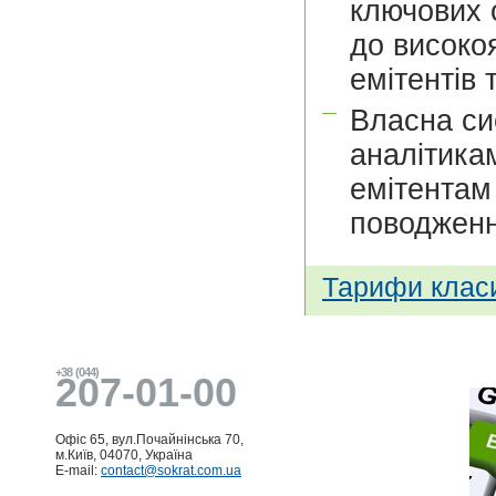
ключових 
до високо
емітентів 
—
Власна си
аналітика
емітентам 
поводженн
Тарифи класи
+38 (044)
207-01-00
Офіс 65, вул.Почайнінська 70,
м.Київ, 04070, Україна
E-mail:
contact@sokrat.com.ua