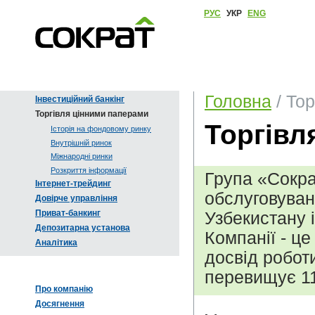
РУС
УКР
ENG
Головна
/ То
Інвестиційний банкінг
Торгівля цінними паперами
Торгівл
Історія на фондовому ринку
Внутрішній ринок
Міжнародні ринки
Розкриття інформації
Група «Сокра
Інтернет-трейдинг
обслуговуван
Довірче управління
Приват-банкинг
Узбекистану 
Депозитарна установа
Компанії - це
Аналітика
досвід робот
перевищує 11
Про компанію
Досягнення