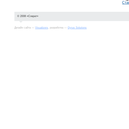
Ста
© 2008 «Сократ»
Дизайн сайта —
Visualizers
, разработка —
Gyrus Solutions