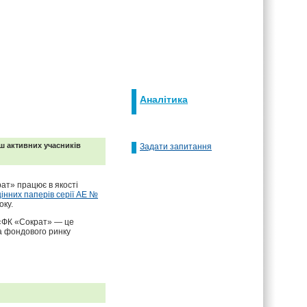
Аналітика
ьш активних учасників
Задати запитання
рат» працює в якості
цінних паперів серії АЕ №
оку.
 «ФК «Сократ» — це
та фондового ринку