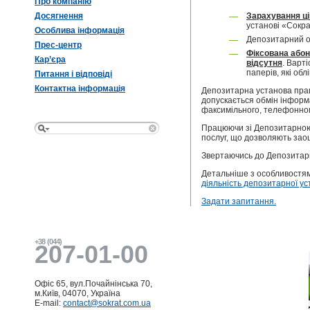
Про компанію
—
Зарахування ці
Досягнення
установі «Сокр
Особлива інформація
—
Депозитарний об
Прес-центр
—
Фіксована або
Кар’єра
відсутня
. Варт
паперів, які обл
Питання і відповіді
Контактна інформація
Депозитарна установа прац
допускається обмін інформ
факсимільного, телефонного
Працюючи зі Депозитарною у
послуг, що дозволяють заощ
Звертаючись до Депозитарно
Детальніше з особливостя
діяльність депозитарної у
Задати запитання.
+38 (044)
207-01-00
Офіс 65, вул.Почайнінська 70,
м.Київ, 04070, Україна
E-mail:
contact@sokrat.com.ua