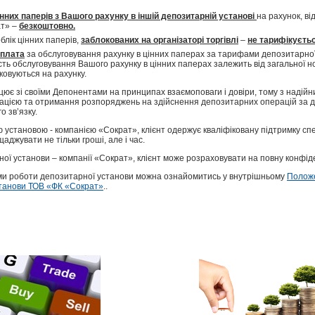
нних паперів з Вашого рахунку в іншій депозитарній установі
на рахунок, ві
ат» –
безкоштовно.
лік цінних паперів,
заблокованих на організаторі торгівлі
–
не тарифікуєтьс
нплата
за обслуговування рахунку в цінних паперах за тарифами депозитарної
ість обслуговування Вашого рахунку в цінних паперах залежить від загальної н
іковуються на рахунку.
ює зі своїми Депонентами на принципах взаємоповаги і довіри, тому з надійн
ацією та отримання розпоряджень на здійснення депозитарних операцій за 
 зв’язку.
становою - компанією «Сократ», клієнт одержує кваліфіковану підтримку спец
аджувати не тільки гроші, але і час.
ї установи – компанії «Сократ», клієнт може розраховувати на повну конфіде
ми роботи депозитарної установи можна ознайомитись у внутрішньому
Положе
станови ТОВ «ФК «Сократ»
..