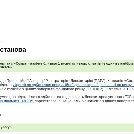
ва
установа
омпанія «Сократ» налічує близько 1 тисячі активних клієнтів і є одним з найбіл
системи.
до Професійної Асоціації Реєстраторів і Депозитаріїв (ПАРД). Компанія «Сок
підставі
ліцензії на здійснення професійної депозитарної діяльності на ринку 
ою комісією з цінних паперів та фондового ринку (НКЦПФР) 12 жовтня 2013 р
мент, на підставі якого здійснює свою діяльність Депозитарна установа ТОВ
у діяльність № 735
, зареєстроване Національною комісією з цінних паперів 
:
 увагу!