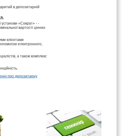
дкритий в депозитарній
я.
 установи «Сократ» - -
омінальної вартості цінних
ими клієнтами
допомогою електронного,
іалістів, а також комплекс
нційність.
нні про депозитарну