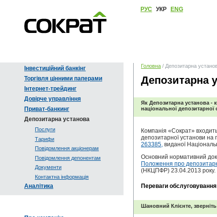
РУС
УКР
ENG
Головна
/ Депозитарна устано
Інвестиційний банкінг
Депозитарна 
Торгівля цінними паперами
Інтернет-трейдинг
Довірче управління
Як Депозитарна установа - к
Приват-банкинг
національної депозитарної 
Депозитарна установа
Послуги
Компанія «Сократ» входить 
депозитарної установи на 
Тарифи
263385,
виданої Національн
Повідомлення акціонерам
Основний нормативний доку
Повідомлення депонентам
Положення про депозитарн
Документи
(НКЦПФР) 23.04.2013 року.
Контактна інформація
Аналітика
Переваги обслуговування
Шановний Клієнте, зверніть