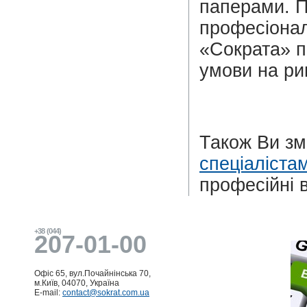
паперами. 
професіонал
«Сократа» пр
умови на ри
Також Ви з
спеціаліста
професійні в
+38 (044)
207-01-00
Офіс 65, вул.Почайнінська 70,
м.Київ, 04070, Україна
E-mail:
contact@sokrat.com.ua