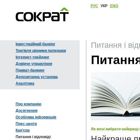
РУС
УКР
ENG
Питання і від
Інвестиційний банкінг
Торгівля цінними паперами
Питання
Інтернет-трейдинг
Довірче управління
Приват-банкинг
Депозитарна установа
Аналітика
Про компанію
Досягнення
Особлива інформація
Прес-центр
Як мені вибрати найкращі 
Кар’єра
Найкраще пр
Питання і відповіді