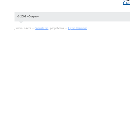
Ста
© 2008 «Сократ»
Дизайн сайта —
Visualizers
, разработка —
Gyrus Solutions