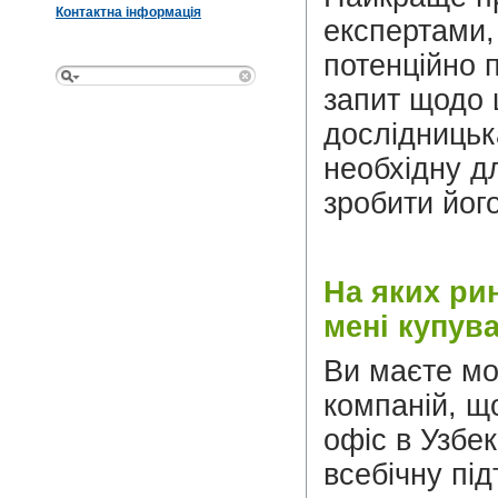
Контактна інформація
експертами, 
потенційно 
запит щодо ц
дослідницьк
необхідну д
зробити йог
На яких рин
мені купув
Ви маєте мо
компаній, щ
офіс в Узбе
всебічну під