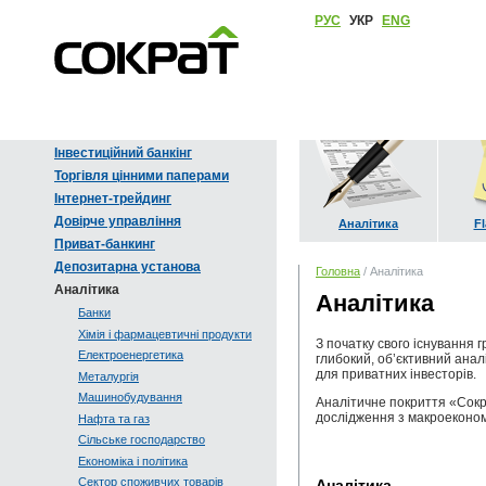
РУС
УКР
ENG
Інвестиційний банкінг
Торгівля цінними паперами
Інтернет-трейдинг
Довірче управління
Аналітика
Fl
Приват-банкинг
Депозитарна установа
Головна
/ Аналітика
Аналітика
Аналітика
Банки
Хімія і фармацевтичні продукти
З початку свого існування 
Електроенергетика
глибокий, об’єктивний анал
для приватних інвесторів.
Металургія
Машинобудування
Аналітичне покриття «Сокра
дослідження з макроекономі
Нафта та газ
Сільське господарство
Економіка і політика
Сектор споживчих товарів
Аналітика