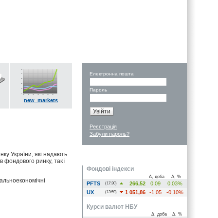
Електронна пошта
Пароль
new_markets
Реєстрація
Забули пароль?
нку України, які надають
 фондового ринку, так і
Фондові індекси
Δ, доба
Δ, %
гальноекономічні
PFTS
266,52
0,09
0,03%
(17:30)
UX
1 051,86
-1,05
-0,10%
(13:59)
Курси валют НБУ
Δ, доба
Δ, %