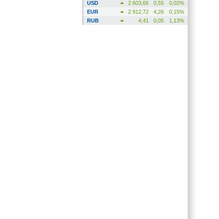
USD
2 603,66
0,55
0,02%
EUR
2 912,72
4,26
0,15%
RUB
4,41
0,05
1,13%