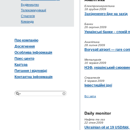
Будівництво
Електроенергетика
18 грудня 2009
Телекоммунікації
Західенерго йде на захід
Стратегія
Команда
Банки
26 серпня 2009
Українські банки – спокій
Про компанію
Аналітика
28 липня 2009
Досягнення
Boryspil airport — rare con
Особлива інформація
Прес-центр
Металургія
16 червня 2009
Кар’єра
НЗФ, український сирови
Питання і відповіді
Контактна інформація
Стратегія
3 червня 2009
Інвестиційні ідеї
Всі звіти
Daily monitor
Нафта та газ
22 січня 2009
Ukrainian oil at 19 USD/bb