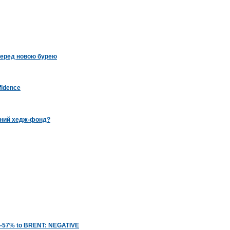
 перед новою бурею
fidence
нний хедж-фонд?
l, -57% to BRENT: NEGATIVE