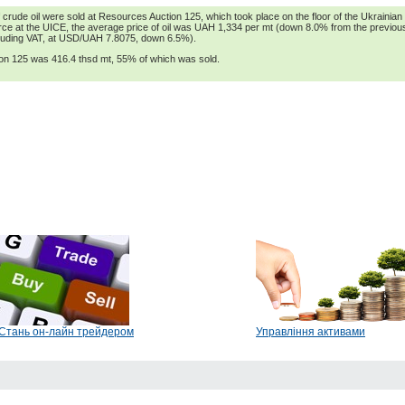
crude oil were sold at Resources Auction 125, which took place on the floor of the Ukrainia
ce at the UICE, the average price of oil was UAH 1,334 per mt (down 8.0% from the previo
cluding VAT, at USD/UAH 7.8075, down 6.5%).
tion 125 was 416.4 thsd mt, 55% of which was sold.
Стань он-лайн трейдером
Управління активами