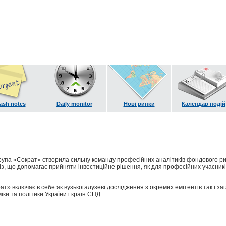
ash notes
Daily monitor
Нові ринки
Календар подій
група «Сократ» створила сильну команду професійних аналітиків фондового ри
із, що допомагає прийняти інвестиційне рішення, як для професійних учасників
т» включає в себе як вузькогалузеві дослідження з окремих емітентів так і за
ки та політики України і країн СНД.