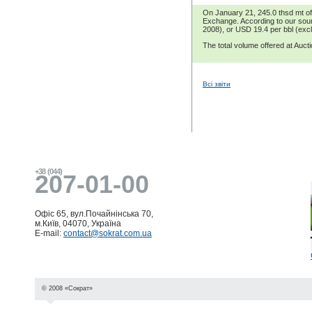
On January 21, 245.0 thsd mt of 
Exchange. According to our sour
2008), or USD 19.4 per bbl (ex
The total volume offered at Auc
Всі звіти
+38 (044)
207-01-00
Офіс 65, вул.Почайнінська 70,
м.Київ, 04070, Україна
E-mail:
contact@sokrat.com.ua
© 2008 «Сократ»