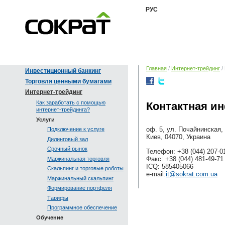
РУС
Главная
/
Интернет-трейдинг
/
Инвестиционный банкинг
Торговля ценными бумагами
Интернет-трейдинг
Как заработать с помощью
Контактная и
интернет-трейдинга?
Услуги
оф. 5, ул. Почайнинская, 
Подключение к услуге
Киев, 04070, Украина
Дилинговый зал
Срочный рынок
Телефон: +38 (044) 207-01
Факс: +38 (044) 481-49-71
Маржинальная торговля
ICQ: 585405066
Скальпинг и торговые роботы
e-mail:
it@sokrat.com.ua
Маржинальный скальпинг
Формирование портфеля
Тарифы
Программное обеспечение
Обучение