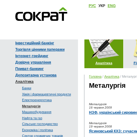
РУС
УКР
ENG
Інвестиційний банкінг
Торгівля цінними паперами
Інтернет-трейдинг
Довірче управління
Аналітика
Fl
Приват-банкинг
Депозитарна установа
Головна
/
Аналітика
/ Металург
Аналітика
Металургія
Банки
Хімія і фармацевтичні продукти
Електроенергетика
Металургія
Металургія
16 червня 2009
Машинобудування
НЗФ, український сирови
Нафта та газ
Металургія
Сільське господарство
19 червня 2008
Економіка і політика
Ясиновський КХЗ: сучасни
Сектор споживчих товарів