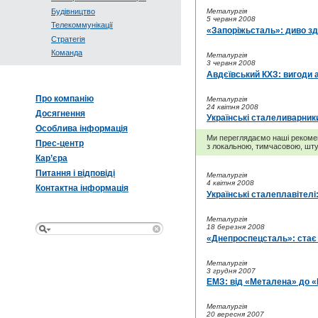
Будівництво
Металургія
5 червня 2008
Телекоммунікації
«Запоріжьсталь»: диво з
Стратегія
Команда
Металургія
3 червня 2008
Авдєївський КХЗ: вигоди а
Про компанію
Металургія
24 квітня 2008
Досягнення
Українські сталеливарник
Особлива інформація
Ми переглядаємо наші рекоменд
Прес-центр
з локальною, тимчасовою, штуч
Кар’єра
Питання і відповіді
Металургія
4 квітня 2008
Контактна інформація
Українські сталеплавітелі
Металургія
18 березня 2008
«Днепроспецсталь»: стає
Металургія
3 грудня 2007
ЕМЗ: від «Металена» до 
Металургія
20 вересня 2007