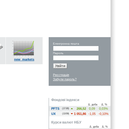
Електронна пошта
Пароль
new_markets
Реєстрація
Забули пароль?
Фондові індекси
Δ, доба
Δ, %
PFTS
266,52
0,09
0,03%
(17:30)
UX
1 051,86
-1,05
-0,10%
(13:59)
Курси валют НБУ
Δ, доба
Δ, %