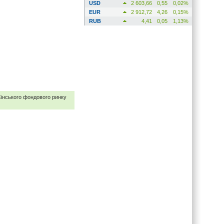
USD
2 603,66
0,55
0,02%
EUR
2 912,72
4,26
0,15%
RUB
4,41
0,05
1,13%
раїнського фондового ринку