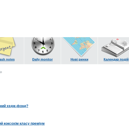
ash notes
Daily monitor
Нові ринки
Календар подій
ія
нний хедж-фонд?
й коксохім класу преміум