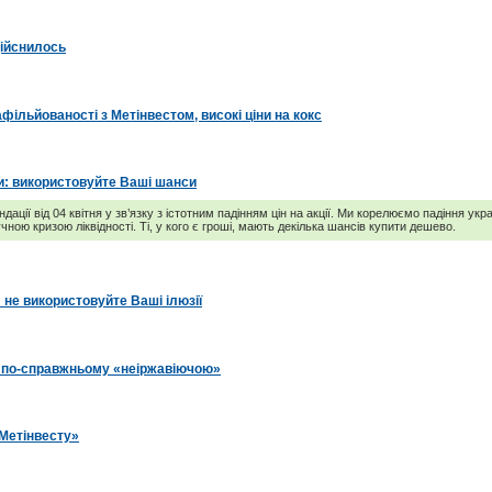
дійснилось
фільйованості з Метінвестом, високі ціни на кокс
и: використовуйте Ваші шанси
ації від 04 квітня у зв’язку з істотним падінням цін на акції. Ми корелюємо падіння ук
ною кризою ліквідності. Ті, у кого є гроші, мають декілька шансів купити дешево.
: не використовуйте Ваші ілюзії
 по-справжньому «неіржавіючою»
«Метінвесту»