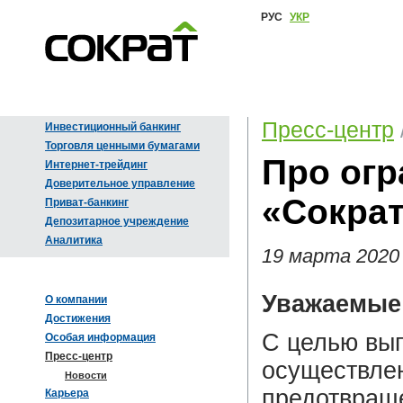
РУС
УКР
Пресс-центр
Инвестиционный банкинг
Торговля ценными бумагами
Про ог
Интернет-трейдинг
Доверительное управление
«Сокра
Приват-банкинг
Депозитарное учреждение
Аналитика
19 марта 2020
Уважаемые
О компании
Достижения
С целью вы
Особая информация
Пресс-центр
осуществле
Новости
предотвращ
Карьера