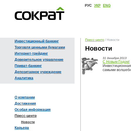
РУС
УКР
ENG
Пресс-центр
/ Новости
Инвестиционный банкинг
Новости
Торговля ценными бумагами
Интернет-трейдинг
31 декабря 2013
Доверительное управление
С Новым Годом!
Приват-банкинг
Инвестиционная 
самыми волшебн
Депозитарное учреждение
Аналитика
О компании
Достижения
Особая информация
Пресс-центр
Новости
Карьера