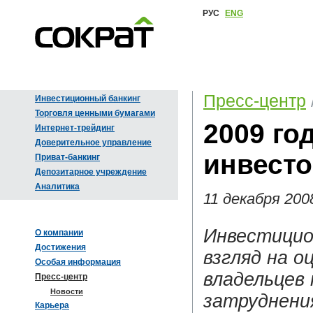
РУС
ENG
Пресс-центр
Инвестиционный банкинг
Торговля ценными бумагами
2009 го
Интернет-трейдинг
Доверительное управление
инвесто
Приват-банкинг
Депозитарное учреждение
Аналитика
11 декабря 200
Инвестицио
О компании
Достижения
взгляд на 
Особая информация
владельцев
Пресс-центр
Новости
затруднени
Карьера