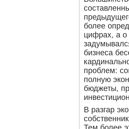
составленны
предыдущег
более опред
цифрах, а о
задумывалс
бизнеса бе
кардинальн
проблем: со
полную экон
бюджеты, п
инвестицио
В разгар эк
собственник
Тем более э