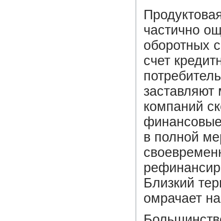
Продуктова
частично ощ
оборотных с
счет кредит
потребитель
заставляют 
компаний ск
финансовые
в полной ме
своевременн
рефинансиро
Близкий тер
омрачает на
Большинств