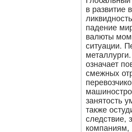
Глобальный 
в развитие 
ликвидность
падение мир
валюты мом
ситуации. П
металлурги.
означает по
смежных от
перевозчико
машинострое
занятость у
также остуд
следствие, 
компаниям,