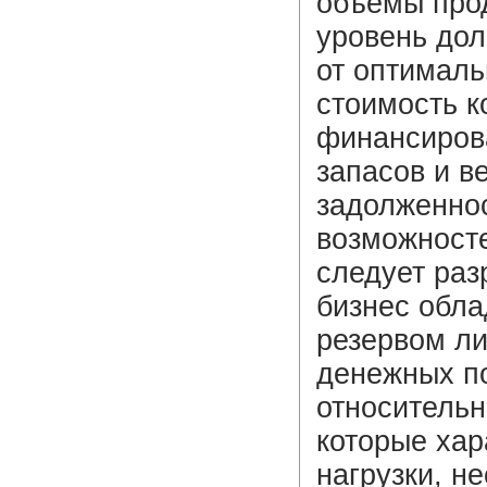
объемы про
уровень дол
от оптималь
стоимость к
финансирова
запасов и в
задолженно
возможносте
следует раз
бизнес обла
резервом ли
денежных по
относительн
которые хар
нагрузки, н