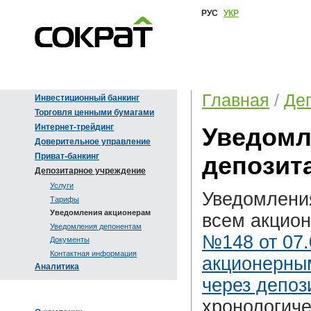
РУС
УКР
Главная
/
Де
Инвестиционный банкинг
Торговля ценными бумагами
Интернет-трейдинг
Уведомл
Доверительное управление
Приват-банкинг
депозит
Депозитарное учреждение
Услуги
Уведомлени
Тарифы
Уведомления акционерам
всем акцио
Уведомления депонентам
№148 от 07.
Документы
Контактная информация
акционерны
Аналитика
через депоз
хронологиче